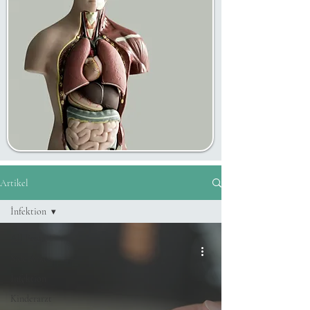
Artikel
İnfektion
All Posts
Side Arzt
İnfektion
Kinderarzt