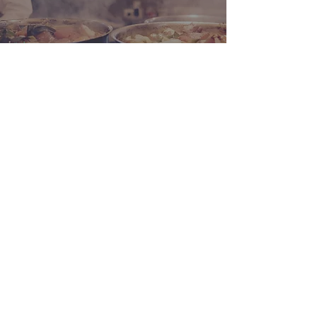
Side Arzt
Lebensmittelvergiftung: Was Sie
wissen müssen
İnfektion
Affenbisse und andere Tierbisse: Was