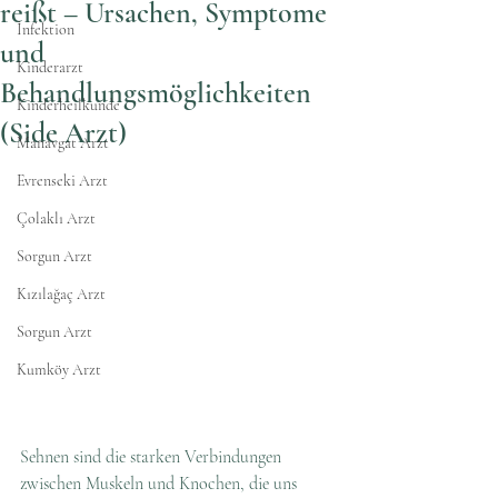
reißt – Ursachen, Symptome
İnfektion
und
Kinderarzt
Behandlungsmöglichkeiten
Kinderheilkunde
(Side Arzt)
Manavgat Arzt
Evrenseki Arzt
Çolaklı Arzt
Sorgun Arzt
Kızılağaç Arzt
Sorgun Arzt
Kumköy Arzt
Sehnen sind die starken Verbindungen 
zwischen Muskeln und Knochen, die uns 