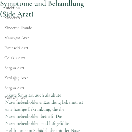
Symptome und Behandlung
İnfektion
(Side Arzt)
Kinderarzt
Kinderheilkunde
Manavgat Arzt
Evrenseki Arzt
Çolaklı Arzt
Sorgun Arzt
Kızılağaç Arzt
Sorgun Arzt
Akute Sinusitis, auch als akute 
Kumköy Arzt
Nasennebenhöhlenentzündung bekannt, ist 
eine häufige Erkrankung, die die 
Nasennebenhöhlen betrifft. Die 
Nasennebenhöhlen sind luftgefüllte 
Hohlräume im Schädel, die mit der Nase 