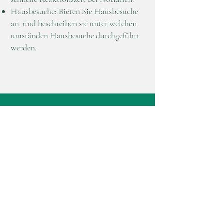
Hausbesuche: Bieten Sie Hausbesuche
an, und beschreiben sie unter welchen
umständen Hausbesuche durchgeführt
werden.
Side Arzt
Hausarzt Hotelarzt
© 2025 by Dr. Side
MANAVGAT - ANTALYA
| Side | Kumköy | Evrenseki | Çolaklı |
Sorgun | Gündoğdu | Kızılağaç
Side Arzt